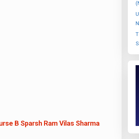
(
U
N
T
S
ourse B Sparsh Ram Vilas Sharma