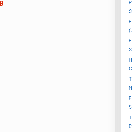
P
 B
S
E
(
E
S
H
C
T
N
F
S
T
E