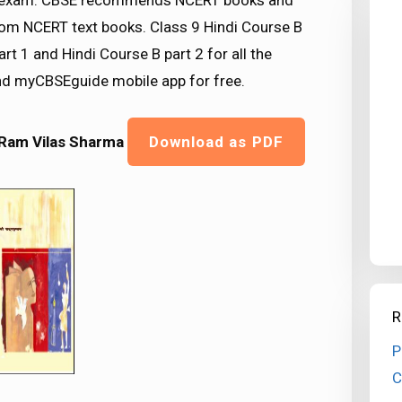
SE exam. CBSE recommends NCERT books and
om NCERT text books. Class 9 Hindi Course B
t 1 and Hindi Course B part 2 for all the
d myCBSEguide mobile app for free.
 Ram Vilas Sharma
Download as PDF
R
P
C