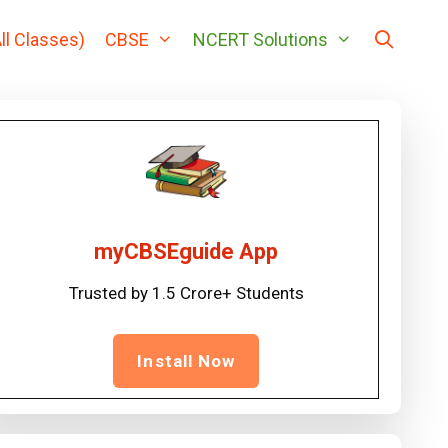
ll Classes)
CBSE
NCERT Solutions
myCBSEguide App
Trusted by 1.5 Crore+ Students
Install Now