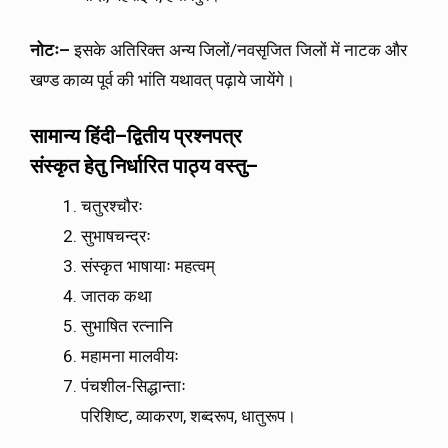
नोटः
–
इसके अतिरिक्त अन्य जिलों/नवसृजित जिलों में नाटक और
खण्ड काव्य पूर्व की भांति यथावत् पढ़ाये जायेंगे।
सामान्य
हिंदी
–
द्वितीय
प्रश्नपत्र
संस्कृत
हेतु
निर्धारित
पाठ्य
वस्तु
–
चतुरश्चौरः
सुभाषचन्द्रः
संस्कृत भाषायाः महत्वम्
जातक कथा
सुभाषित रत्नानि
महामना मालवीयः
पंचशील-सिद्धान्ताः
परिशिष्ट, व्याकरण, शब्दरूप, धातुरूप।