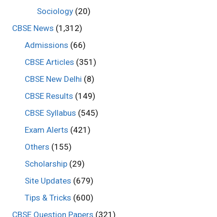
Sociology
(20)
CBSE News
(1,312)
Admissions
(66)
CBSE Articles
(351)
CBSE New Delhi
(8)
CBSE Results
(149)
CBSE Syllabus
(545)
Exam Alerts
(421)
Others
(155)
Scholarship
(29)
Site Updates
(679)
Tips & Tricks
(600)
CBSE Question Papers
(321)