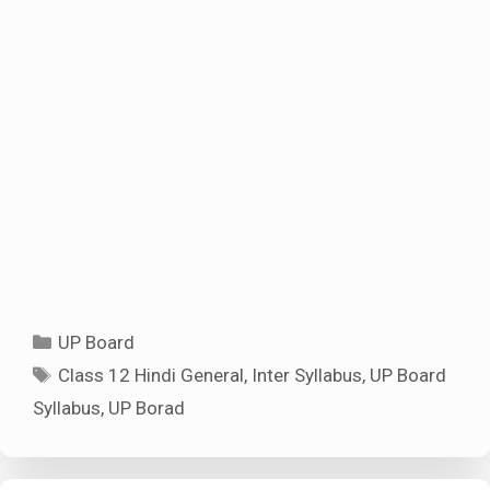
Categories
UP Board
Tags
Class 12 Hindi General
,
Inter Syllabus
,
UP Board
Syllabus
,
UP Borad