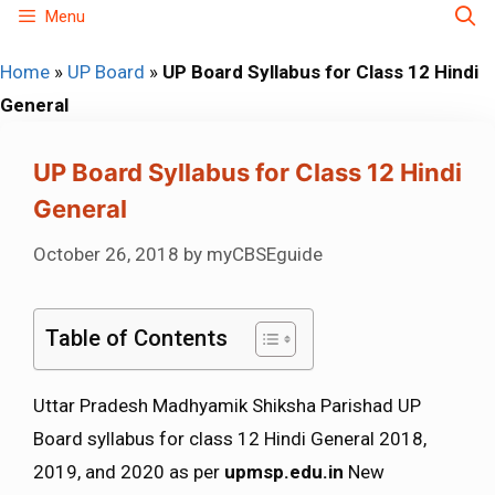
Skip
Menu
to
Home
»
UP Board
»
UP Board Syllabus for Class 12 Hindi
content
General
UP Board Syllabus for Class 12 Hindi
General
October 26, 2018
by
myCBSEguide
Table of Contents
Uttar Pradesh Madhyamik Shiksha Parishad UP
Board syllabus for class 12 Hindi General 2018,
2019, and 2020 as per
upmsp.edu.in
New