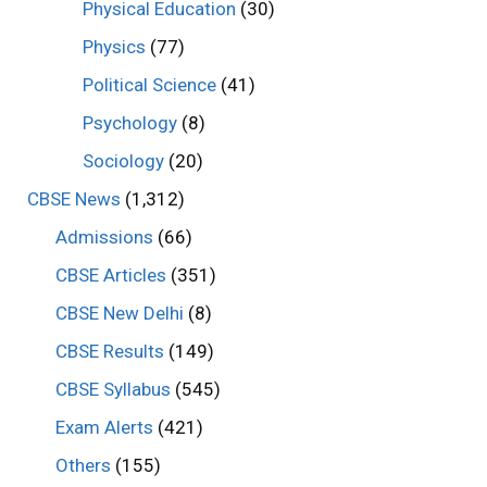
Physical Education
(30)
Physics
(77)
Political Science
(41)
Psychology
(8)
Sociology
(20)
CBSE News
(1,312)
Admissions
(66)
CBSE Articles
(351)
CBSE New Delhi
(8)
CBSE Results
(149)
CBSE Syllabus
(545)
Exam Alerts
(421)
Others
(155)