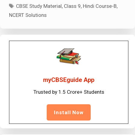
Tags
CBSE Study Material
,
Class 9
,
Hindi Course-B
,
NCERT Solutions
myCBSEguide App
Trusted by 1.5 Crore+ Students
Install Now