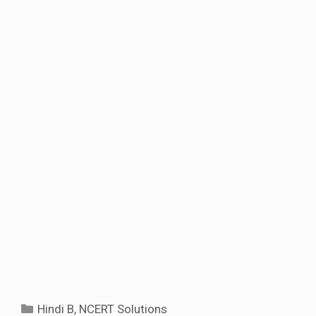
Categories
Hindi B
,
NCERT Solutions