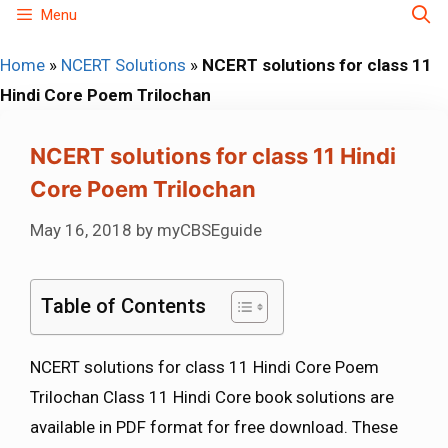
Skip
Menu
to
Home
»
NCERT Solutions
»
NCERT solutions for class 11
content
Hindi Core Poem Trilochan
NCERT solutions for class 11 Hindi
Core Poem Trilochan
May 16, 2018
by
myCBSEguide
Table of Contents
NCERT solutions for class 11 Hindi Core Poem
Trilochan Class 11 Hindi Core book solutions are
available in PDF format for free download. These