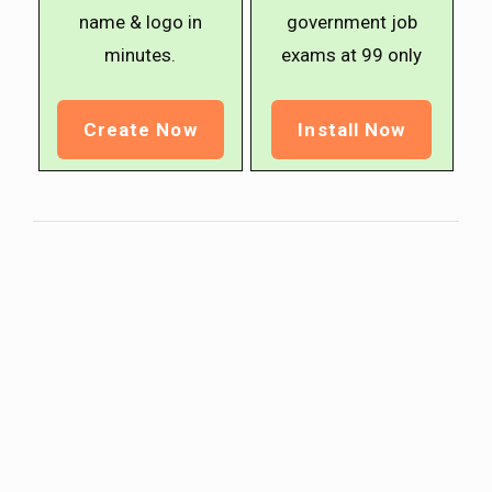
name & logo in
government job
minutes.
exams at ₹99 only
Create Now
Install Now