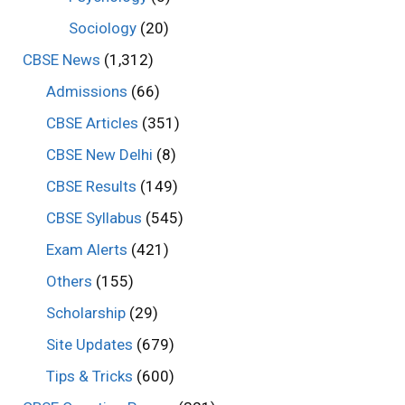
Sociology
(20)
CBSE News
(1,312)
Admissions
(66)
CBSE Articles
(351)
CBSE New Delhi
(8)
CBSE Results
(149)
CBSE Syllabus
(545)
Exam Alerts
(421)
Others
(155)
Scholarship
(29)
Site Updates
(679)
Tips & Tricks
(600)