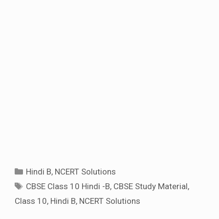
Categories
Hindi B
,
NCERT Solutions
Tags
CBSE Class 10 Hindi -B
,
CBSE Study Material
,
Class 10
,
Hindi B
,
NCERT Solutions