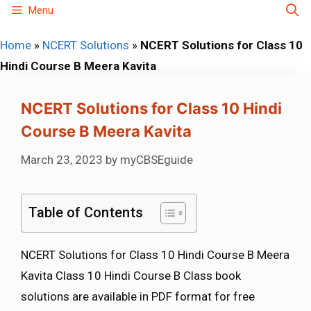
Skip
Menu
to
Home
»
NCERT Solutions
»
NCERT Solutions for Class 10
content
Hindi Course B Meera Kavita
NCERT Solutions for Class 10 Hindi
Course B Meera Kavita
March 23, 2023
by
myCBSEguide
Table of Contents
NCERT Solutions for Class 10 Hindi Course B Meera
Kavita Class 10 Hindi Course B Class book
solutions are available in PDF format for free