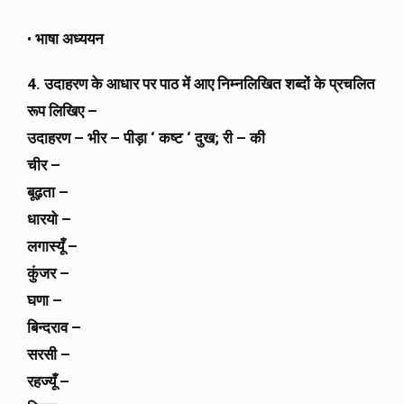
•
भाषा अध्ययन
4. उदाहरण के आधार पर पाठ में आए निम्नलिखित शब्दों के प्रचलित
रूप लिखिए –
उदाहरण – भीर – पीड़ा ‘ कष्ट ‘ दुख; री – की
चीर –
बूढ़ता –
धारयो –
लगास्यूँ –
कुंजर –
घणा –
बिन्दराव –
सरसी –
रहज्यूँ –