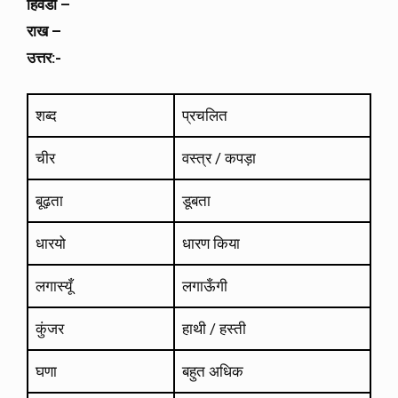
हिवडा –
राख –
उत्तर:-
शब्द
प्रचलित
चीर
वस्त्र / कपड़ा
बूढ़ता
डूबता
धारयो
धारण किया
लगास्यूँ
लगाऊँगी
कुंजर
हाथी / हस्ती
घणा
बहुत अधिक