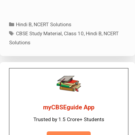
Categories
Hindi B
,
NCERT Solutions
Tags
CBSE Study Material
,
Class 10
,
Hindi B
,
NCERT
Solutions
myCBSEguide App
Trusted by 1.5 Crore+ Students