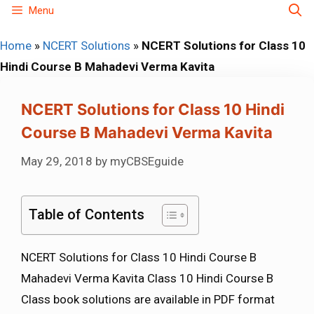
Skip
Menu
to
Home
»
NCERT Solutions
»
NCERT Solutions for Class 10
content
Hindi Course B Mahadevi Verma Kavita
NCERT Solutions for Class 10 Hindi
Course B Mahadevi Verma Kavita
May 29, 2018
by
myCBSEguide
Table of Contents
NCERT Solutions for Class 10 Hindi Course B
Mahadevi Verma Kavita Class 10 Hindi Course B
Class book solutions are available in PDF format