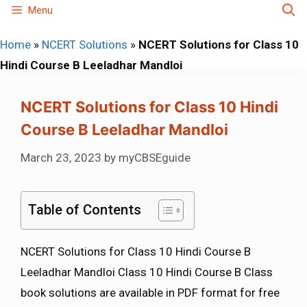
Skip
Menu
to
Home
»
NCERT Solutions
»
NCERT Solutions for Class 10
content
Hindi Course B Leeladhar Mandloi
NCERT Solutions for Class 10 Hindi
Course B Leeladhar Mandloi
March 23, 2023
by
myCBSEguide
Table of Contents
NCERT Solutions for Class 10 Hindi Course B
Leeladhar Mandloi Class 10 Hindi Course B Class
book solutions are available in PDF format for free