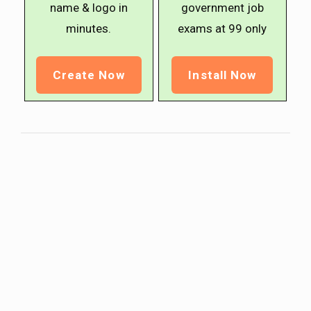
name & logo in
government job
minutes.
exams at ₹99 only
Create Now
Install Now