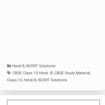
Categories
Hindi B
,
NCERT Solutions
Tags
CBSE Class 10 Hindi -B
,
CBSE Study Material
,
Class 10
,
Hindi B
,
NCERT Solutions