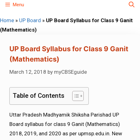
Skip
Menu
to
Home
»
UP Board
»
UP Board Syllabus for Class 9 Ganit
content
(Mathematics)
UP Board Syllabus for Class 9 Ganit
(Mathematics)
March 12, 2018
by
myCBSEguide
Table of Contents
Uttar Pradesh Madhyamik Shiksha Parishad UP
Board syllabus for class 9 Ganit (Mathematics)
2018, 2019, and 2020 as per upmsp.edu.in. New