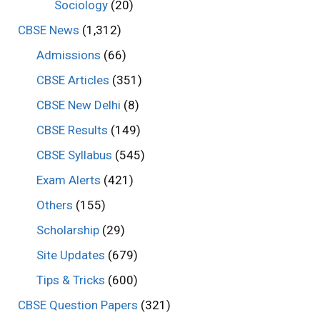
Sociology
(20)
CBSE News
(1,312)
Admissions
(66)
CBSE Articles
(351)
CBSE New Delhi
(8)
CBSE Results
(149)
CBSE Syllabus
(545)
Exam Alerts
(421)
Others
(155)
Scholarship
(29)
Site Updates
(679)
Tips & Tricks
(600)
CBSE Question Papers
(321)