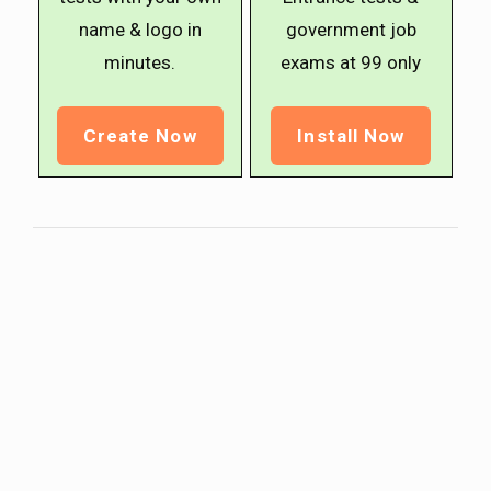
name & logo in
government job
minutes.
exams at ₹99 only
Create Now
Install Now