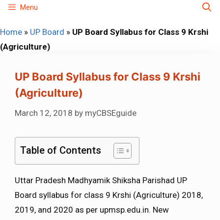
Skip
Menu
to
Home
»
UP Board
»
UP Board Syllabus for Class 9 Krshi
content
(Agriculture)
UP Board Syllabus for Class 9 Krshi
(Agriculture)
March 12, 2018
by
myCBSEguide
Table of Contents
Uttar Pradesh Madhyamik Shiksha Parishad UP
Board syllabus for class 9 Krshi (Agriculture) 2018,
2019, and 2020 as per upmsp.edu.in. New