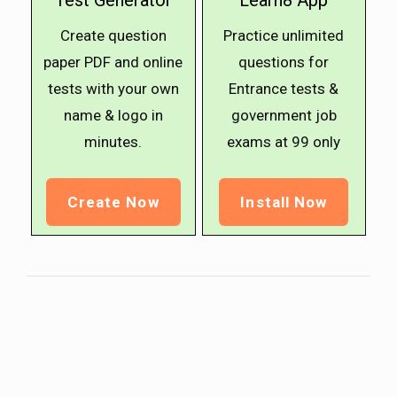
Test Generator
Learn8 App
Create question
Practice unlimited
paper PDF and online
questions for
tests with your own
Entrance tests &
name & logo in
government job
minutes.
exams at ₹99 only
Create Now
Install Now