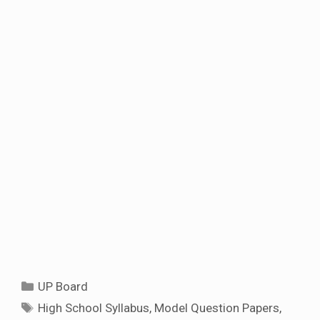
Categories
UP Board
Tags
High School Syllabus
,
Model Question Papers
,