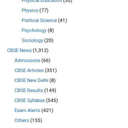
Physical Education
(30)
Physics
(77)
Political Science
(41)
Psychology
(8)
Sociology
(20)
CBSE News
(1,312)
Admissions
(66)
CBSE Articles
(351)
CBSE New Delhi
(8)
CBSE Results
(149)
CBSE Syllabus
(545)
Exam Alerts
(421)
Others
(155)