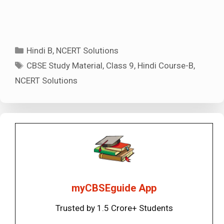
Categories
Hindi B
,
NCERT Solutions
Tags
CBSE Study Material
,
Class 9
,
Hindi Course-B
,
NCERT Solutions
myCBSEguide App
Trusted by 1.5 Crore+ Students