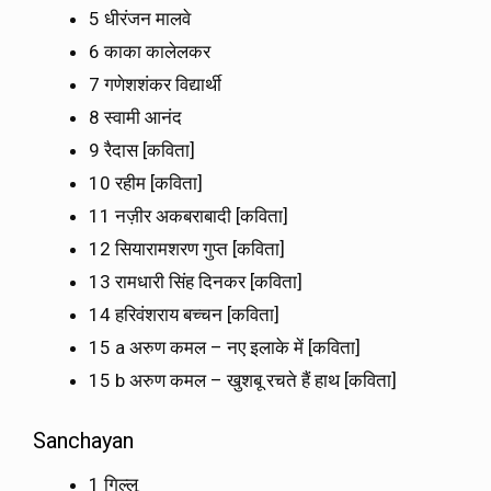
5 धीरंजन मालवे
6 काका कालेलकर
7 गणेशशंकर विद्यार्थी
8 स्वामी आनंद
9 रैदास [कविता]
10 रहीम [कविता]
11 नज़ीर अकबराबादी [कविता]
12 सियारामशरण गुप्त [कविता]
13 रामधारी सिंह दिनकर [कविता]
14 हरिवंशराय बच्चन [कविता]
15 a अरुण कमल – नए इलाके में [कविता]
15 b अरुण कमल – खुशबू रचते हैं हाथ [कविता]
Sanchayan
1 गिल्लू