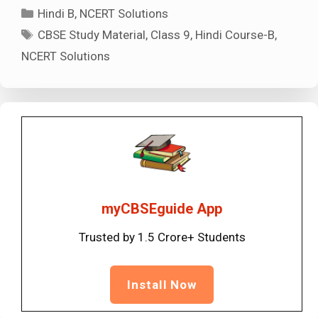
Categories
Hindi B
,
NCERT Solutions
Tags
CBSE Study Material
,
Class 9
,
Hindi Course-B
,
NCERT Solutions
myCBSEguide App
Trusted by 1.5 Crore+ Students
Install Now