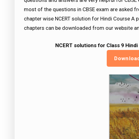
questions and answers are very helpful for CB
most of the questions in CBSE exam are asked fr
chapter wise NCERT solution for Hindi Course A par
chapters can be downloaded from our website an
NCERT solutions for Class 9 Hindi
Downloa