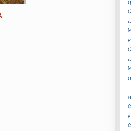
Q
(
A
A
M
P
(
A
M
O
–
H
C
K
C