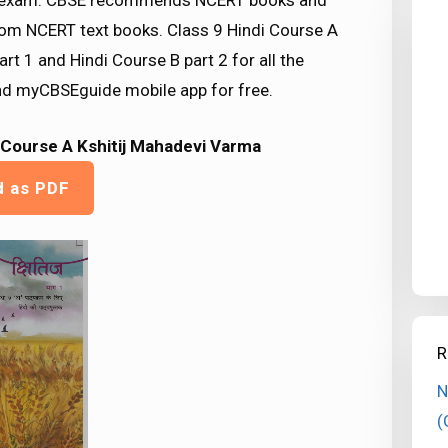
SE exam. CBSE recommends NCERT books and
om NCERT text books. Class 9 Hindi Course A
t 1 and Hindi Course B part 2 for all the
d myCBSEguide mobile app for free.
 Course A Kshitij Mahadevi Varma
d as PDF
R
N
(