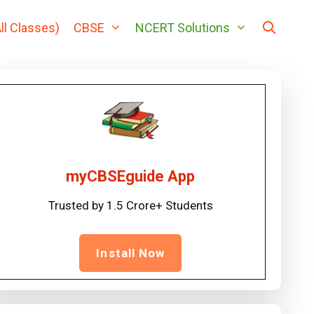
ll Classes)
CBSE
NCERT Solutions
myCBSEguide App
Trusted by 1.5 Crore+ Students
Install Now