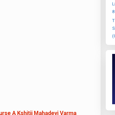
L
8
T
S
(
urse A Kshitij Mahadevi Varma