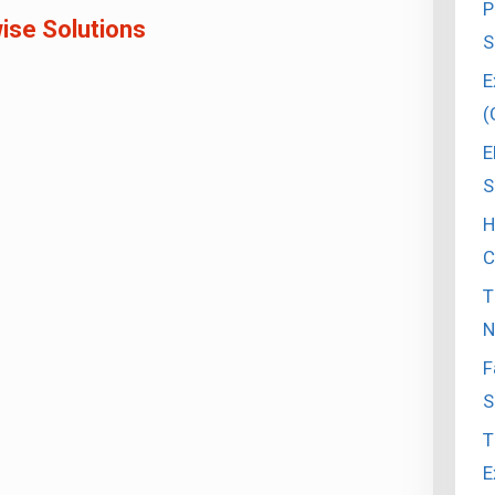
P
ise Solutions
S
E
(
E
S
H
C
T
N
F
S
T
E