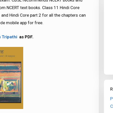
SE exam. CBSE recommends NCERT books and
om NCERT text books. Class 11 Hindi Core
and Hindi Core part 2 for all the chapters can
e mobile app for free.
 Tripathi
as PDF.
R
P
C