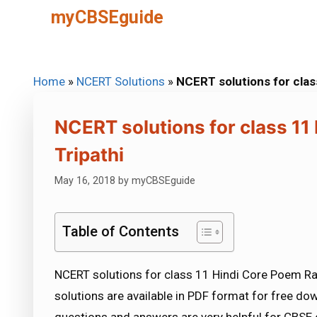
Skip
myCBSEguide
to
content
Home
»
NCERT Solutions
»
NCERT solutions for cla
NCERT solutions for class 1
Tripathi
May 16, 2018
by
myCBSEguide
Table of Contents
NCERT solutions for class 11 Hindi Core Poem Ra
solutions are available in PDF format for free d