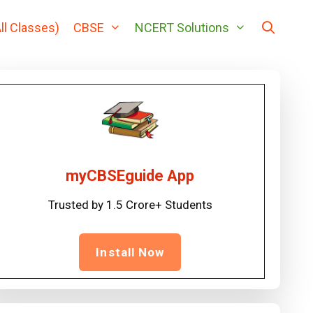
ll Classes)
CBSE
NCERT Solutions
myCBSEguide App
Trusted by 1.5 Crore+ Students
Install Now