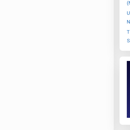
(
U
N
T
S