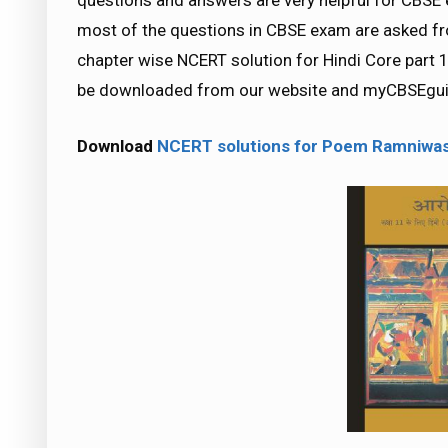
questions and answers are very helpful for CB
most of the questions in CBSE exam are asked fr
chapter wise NCERT solution for Hindi Core part 1 
be downloaded from our website and myCBSEguid
Download
NCERT solutions for Poem Ramniwas