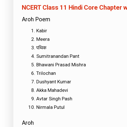
NCERT Class 11 Hindi Core Chapter w
Aroh Poem
Kabir
Meera
पथिक
Sumitranandan Pant
Bhawani Prasad Mishra
Trilochan
Dushyant Kumar
Akka Mahadevi
Avtar Singh Pash
Nirmala Putul
Aroh