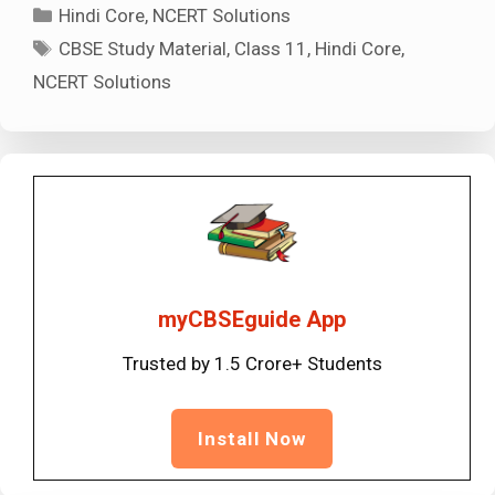
Categories
Hindi Core
,
NCERT Solutions
Tags
CBSE Study Material
,
Class 11
,
Hindi Core
,
NCERT Solutions
myCBSEguide App
Trusted by 1.5 Crore+ Students
Install Now