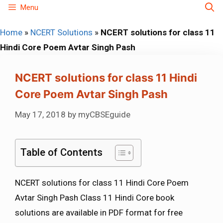
Skip
Menu
to
Home
»
NCERT Solutions
»
NCERT solutions for class 11
content
Hindi Core Poem Avtar Singh Pash
NCERT solutions for class 11 Hindi
Core Poem Avtar Singh Pash
May 17, 2018
by
myCBSEguide
Table of Contents
NCERT solutions for class 11 Hindi Core Poem
Avtar Singh Pash Class 11 Hindi Core book
solutions are available in PDF format for free