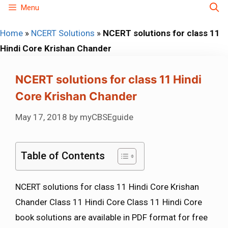
Skip
Menu
to
Home
»
NCERT Solutions
»
NCERT solutions for class 11
content
Hindi Core Krishan Chander
NCERT solutions for class 11 Hindi
Core Krishan Chander
May 17, 2018
by
myCBSEguide
Table of Contents
NCERT solutions for class 11 Hindi Core Krishan
Chander Class 11 Hindi Core Class 11 Hindi Core
book solutions are available in PDF format for free