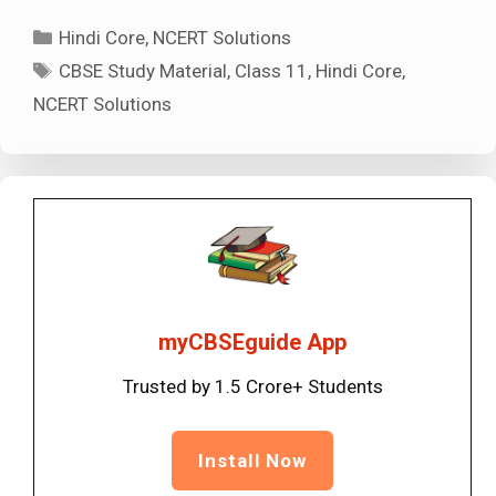
Categories
Hindi Core
,
NCERT Solutions
Tags
CBSE Study Material
,
Class 11
,
Hindi Core
,
NCERT Solutions
myCBSEguide App
Trusted by 1.5 Crore+ Students
Install Now