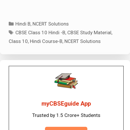
Categories
Hindi B
,
NCERT Solutions
Tags
CBSE Class 10 Hindi -B
,
CBSE Study Material
,
Class 10
,
Hindi Course-B
,
NCERT Solutions
myCBSEguide App
Trusted by 1.5 Crore+ Students