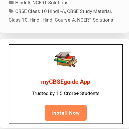
Categories
Hindi A
,
NCERT Solutions
Tags
CBSE Class 10 Hindi -A
,
CBSE Study Material
,
Class 10
,
Hindi
,
Hindi Course-A
,
NCERT Solutions
myCBSEguide App
Trusted by 1.5 Crore+ Students
Install Now