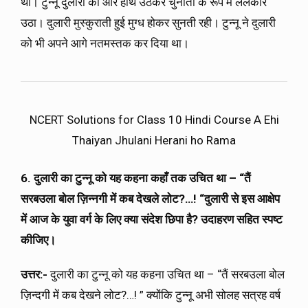
थी। टुन्नू दुलारी की ओर हाथ उठकर चुनौती के रूप में ललकार
उठा। दुलारी मुस्कुराती हुई मुग्ध होकर सुनती रही। टुन्नू ने दुलारी
को भी अपने आगे नतमस्तक कर दिया था।
NCERT Solutions for Class 10 Hindi Course A Ehi
Thaiyan Jhulani Herani ho Rama
6. दुलारी का टुन्नू को यह कहना कहाँ तक उचित था
– “
तैं
सरबउला बोल ज़िन्नगी में कब देखले लोट
?…! “
दुलारी से इस आक्षेप
में आज के युवा वर्ग के लिए क्या संदेश छिपा है
? उदाहरण सहित स्पष्ट
कीजिए।
उत्तर:-
दुलारी का टुन्नू को यह कहना उचित था – “तैं सरबउला बोल
ज़िन्दगी में कब देखने लोट?…! ” क्योंकि टुन्नू अभी सोलह सत्रह वर्ष