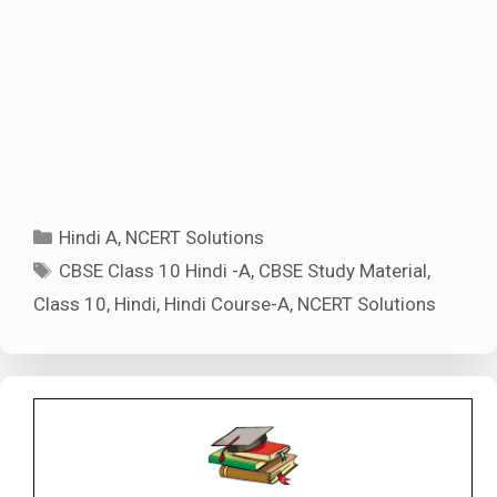
Categories
Hindi A
,
NCERT Solutions
Tags
CBSE Class 10 Hindi -A
,
CBSE Study Material
,
Class 10
,
Hindi
,
Hindi Course-A
,
NCERT Solutions