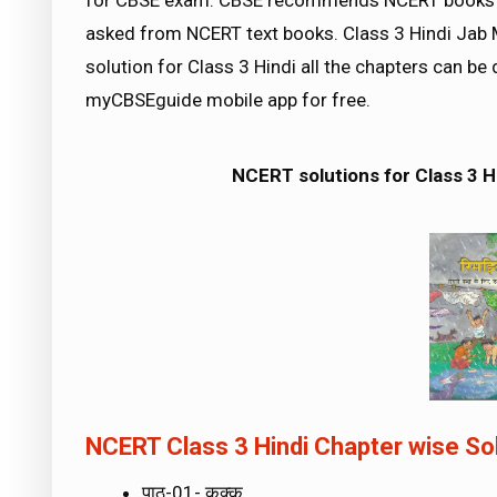
for CBSE exam. CBSE recommends NCERT books a
asked from NCERT text books. Class 3 Hindi Jab
solution for Class 3 Hindi all the chapters can 
myCBSEguide mobile app for free.
NCERT solutions for Class 3 H
NCERT Class 3 Hindi Chapter wise So
पाठ-01- कक्कू