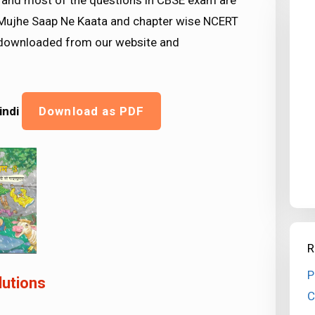
nd most of the questions in CBSE exam are
 Mujhe Saap Ne Kaata and chapter wise NCERT
be downloaded from our website and
indi
Download as PDF
R
P
lutions
C