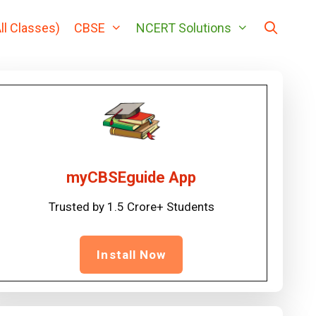
ll Classes)
CBSE
NCERT Solutions
myCBSEguide App
Trusted by 1.5 Crore+ Students
Install Now