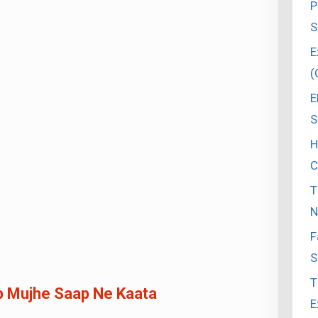
P
S
E
(
E
S
H
C
T
N
F
S
T
ab Mujhe Saap Ne Kaata
E