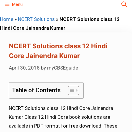
Skip
Menu
to
Home
»
NCERT Solutions
»
NCERT Solutions class 12
content
Hindi Core Jainendra Kumar
NCERT Solutions class 12 Hindi
Core Jainendra Kumar
April 30, 2018
by
myCBSEguide
Table of Contents
NCERT Solutions class 12 Hindi Core Jainendra
Kumar Class 12 Hindi Core book solutions are
available in PDF format for free download. These