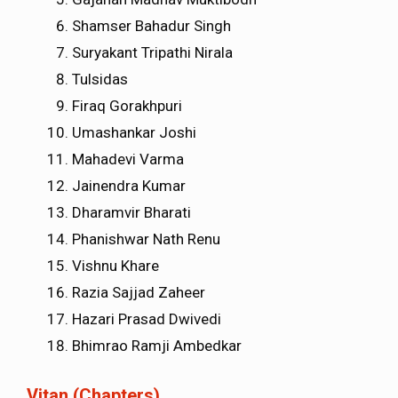
Shamser Bahadur Singh
Suryakant Tripathi Nirala
Tulsidas
Firaq Gorakhpuri
Umashankar Joshi
Mahadevi Varma
Jainendra Kumar
Dharamvir Bharati
Phanishwar Nath Renu
Vishnu Khare
Razia Sajjad Zaheer
Hazari Prasad Dwivedi
Bhimrao Ramji Ambedkar
Vitan (Chapters)