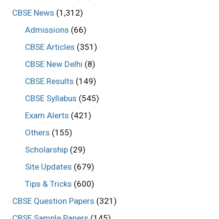
CBSE News
(1,312)
Admissions
(66)
CBSE Articles
(351)
CBSE New Delhi
(8)
CBSE Results
(149)
CBSE Syllabus
(545)
Exam Alerts
(421)
Others
(155)
Scholarship
(29)
Site Updates
(679)
Tips & Tricks
(600)
CBSE Question Papers
(321)
CBSE Sample Papers
(145)