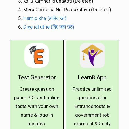
kallu kumhar ki unakoti (Deleted)
Mera Chota sa Niji Pustakalaya (Deleted)
Hamid kha (हामिद खां)
Diye jal uthe (दिए जल उठे)
Test Generator
Learn8 App
Create question
Practice unlimited
paper PDF and online
questions for
tests with your own
Entrance tests &
name & logo in
government job
minutes.
exams at ₹99 only